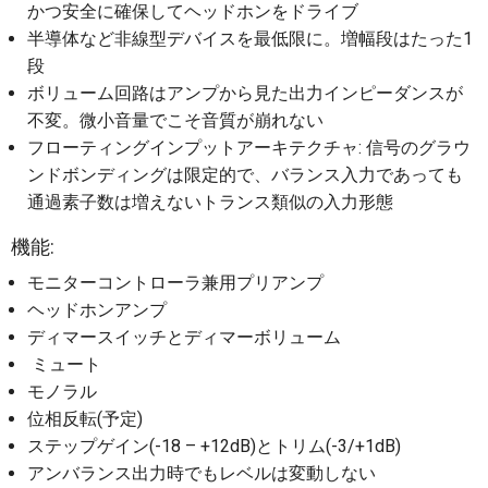
かつ安全に確保してヘッドホンをドライブ
半導体など非線型デバイスを最低限に。増幅段はたった1
段
ボリューム回路はアンプから見た出力インピーダンスが
不変。微小音量でこそ音質が崩れない
フローティングインプットアーキテクチャ: 信号のグラウ
ンドボンディングは限定的で、バランス入力であっても
通過素子数は増えないトランス類似の入力形態
機能:
モニターコントローラ兼用プリアンプ
ヘッドホンアンプ
ディマースイッチとディマーボリューム
ミュート
モノラル
位相反転(予定)
ステップゲイン(-18 – +12dB)とトリム(-3/+1dB)
アンバランス出力時でもレベルは変動しない